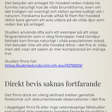
Det betyder att anlaget för hooded redan måste ha
funnits naturligt hos de vilda brunråttorna, även om
det troligen var ovanligt och sällan syntes tydligt ute i
naturen. Forskarna kunde alltså få fram fler hooded
råttor bara genom att avla vidare på de vilda djur som
redan bar på anlaget.
Studien används ofta som ett exempel på att vissa
färgvariationer som vi idag förknippar med tamdjur
faktiskt kan finnas naturligt i vilda populationer också.
Det betyder inte att alla hooded råttor i det fria är vilda,
men det visar att saken är mer komplicerad än många
tror.
Studien finns här:
https://pubmed.ncbi.nlm.nih.gov/9378309/
Direkt bevis saknas fortfarande
Det finns dock en viktig skillnad mellan genetisk
förekomst och dokumenterade observationer i det fria.
I dagsläget finns få eller inga vetenskapliga fältstudier
som tydligt dokumenterar hooded-färgade brunråttor i