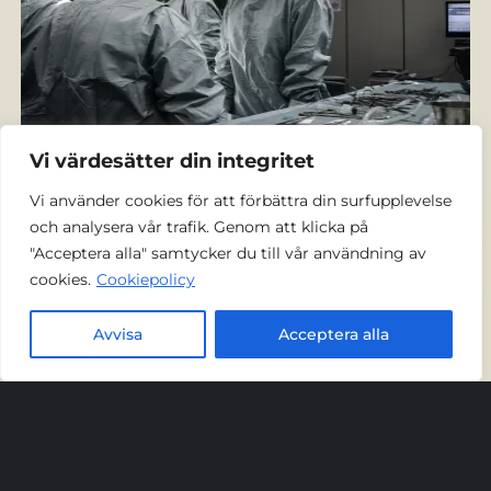
Operation och eftervård
Vi värdesätter din integritet
Vi använder cookies för att förbättra din surfupplevelse
och analysera vår trafik. Genom att klicka på
"Acceptera alla" samtycker du till vår användning av
cookies.
Cookiepolicy
Kommentarer
Avvisa
Acceptera alla
Lämna ett svar
Du måste vara
inloggad
för att publicera en
kommentar.