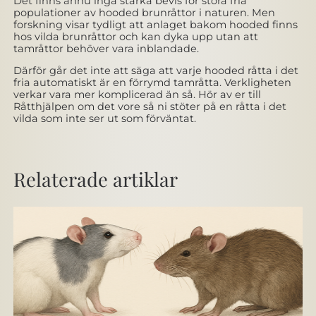
Det finns ännu inga starka bevis för stora fria
populationer av hooded brunråttor i naturen. Men
forskning visar tydligt att anlaget bakom hooded finns
hos vilda brunråttor och kan dyka upp utan att
tamråttor behöver vara inblandade.
Därför går det inte att säga att varje hooded råtta i det
fria automatiskt är en förrymd tamråtta. Verkligheten
verkar vara mer komplicerad än så. Hör av er till
Råtthjälpen om det vore så ni stöter på en råtta i det
vilda som inte ser ut som förväntat.
Relaterade artiklar