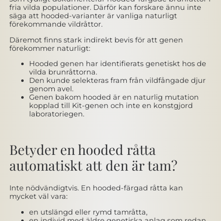
fria vilda populationer. Därför kan forskare ännu inte
säga att hooded-varianter är vanliga naturligt
förekommande vildråttor.
Däremot finns stark indirekt bevis för att genen
förekommer naturligt:
Hooded genen har identifierats genetiskt hos de
vilda brunråttorna.
Den kunde selekteras fram från vildfångade djur
genom avel.
Genen bakom hooded är en naturlig mutation
kopplad till Kit-genen och inte en konstgjord
laboratoriegen.
Betyder en hooded råtta
automatiskt att den är tam?
Inte nödvändigtvis. En hooded-färgad råtta kan
mycket väl vara:
en utslängd eller rymd tamråtta,
en individ med äldre genetiska anlag som redan