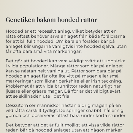
Genetiken bakom hooded råttor
Hooded är ett recessivt anlag, vilket betyder att en
råtta oftast behöver ärva anlaget från båda föräldrarna
för att bli fullt hooded. Om bara en förälder bär på
anlaget blir ungarna vanligtvis inte hooded själva, utan
får ofta bara små vita markeringar.
Det gör att hooded kan vara väldigt svårt att upptäcka
i vilda populationer. Många råttor som bär på anlaget
kan se nästan helt vanliga ut. Råttor som bara bär på
hooded anlaget får ofta lite vitt på magen eller små
markeringar som liknar berkshire eller irish teckning.
Problemet är att vilda brunråttor redan naturligt har
ljusare eller gråare magar. Därför är det väldigt svårt
att se skillnaden ute i det fria.
Dessutom ser människor nästan aldrig magen på en
vild råtta särskilt tydligt. De springer snabbt, håller sig
gömda och observeras oftast bara under korta stunder.
Det betyder att det är fullt möjligt att vissa vilda råttor
redan bär på hooded anlaget utan att någon märker