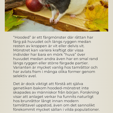
“Hooded” är ett färgmönster där råttan har
färg på huvudet och längs ryggen medan
resten av kroppen är vit eller delvis vit.
Mönstret kan variera kraftigt där vissa
individer har bara en mörk “huva” över
huvudet medan andra även har en smal rand
längs ryggen eller större färgade partier.
Varianten är mycket vanlig hos tamråttor och
har avlats fram i många olika former genom
selektiv avel.
Det är dock viktigt att förstå att själva
genetiken bakom hooded-mönstret inte
skapades av människor från början. Forskning
visar att anlaget verkar ha funnits naturligt
hos brunråttor långt innan modern
tamråttavel uppstod, även om det sannolikt
förekommit mycket sällan i vilda populationer.