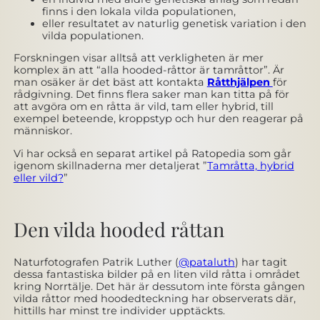
finns i den lokala vilda populationen,
eller resultatet av naturlig genetisk variation i den
vilda populationen.
Forskningen visar alltså att verkligheten är mer
komplex än att “alla hooded-råttor är tamråttor”. Är
man osäker är det bäst att kontakta
Råtthjälpen
för
rådgivning. Det finns flera saker man kan titta på för
att avgöra om en råtta är vild, tam eller hybrid, till
exempel beteende, kroppstyp och hur den reagerar på
människor.
Vi har också en separat artikel på Ratopedia som går
igenom skillnaderna mer detaljerat ”
Tamråtta, hybrid
eller vild?
”
Den vilda hooded råttan
Naturfotografen Patrik Luther (
@pataluth
) har tagit
dessa fantastiska bilder på en liten vild råtta i området
kring Norrtälje. Det här är dessutom inte första gången
vilda råttor med hoodedteckning har observerats där,
hittills har minst tre individer upptäckts.