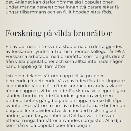
det. Anlaget kan därför gömma sig i populationen
under många generationer innan två bärare råkar få
ungar tillsammans och en fullt hooded råtta föds.
Forskning på vilda brunråttor
En av de mest intressanta studierna om detta gjordes
av forskaren Lyudmila Trut och hennes kollegor år 1997.
Forskarna arbetade med brunråttor som fångats direkt
från vilda populationer och som alltså inte hade någon
känd koppling till tamråttor.
I studien delades råttorna upp i olika grupper
beroende på beteende. Vissa avlades för att bli lugnare
och mindre rädda för människor medan andra avlades
för mer aggressivt beteende. Forskarna ville egentligen
studera hur beteende förändras genom avel, men
under arbetets gång började de lägga märke till något
oväntat. Hos råttorna som avlades för tamare beteende
började fler individer utveckla hooded teckning och
andra ljusare färgvariationer. Det här var intressant
eftersom inga tamråttor användes i projektet. Alla djur
kom från vilda populationer från början.