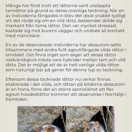
Många har först trott att råttorna varit utsläppta
tamråttor på grund av deras ovanliga teckning. När en
av individerna fångades in blev det dock snabbt tydligt
att det rörde sig om en vild råtta, beteendet skilde sig
markant från tama råttor. Den var mycket stressad,
kastade sig mot burens väggar och undvek all kontakt
med människor.
En av de observerade individerna har dessutom setts
tillsammans med andra fullt agoutifärgade vilda råttor i
området. Det finns inget som säger att dessa råttor
nödvändigtvis måste vara hybrider mellan tam och vild
råtta. Det är möjligt att de är helt vanliga vilda råttor
som naturligt bär på gener för denna typ av teckning.
Eftersom dessa tecknade råttor nu verkar finnas
etablerade i det vilda, och råttan på bilderna dessutom
är en hona, finns det en större sannolikhet att fler
agouti hoodedråttor kommer att observeras i Norrtälje i
framtiden.