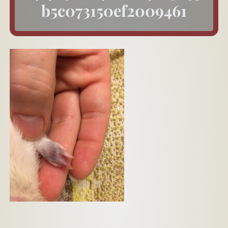
b5c073150ef2009461