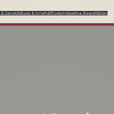
 & Genetik
Burar & Innehåll
Foder
Hälsa
Nya Ägare
Råttan