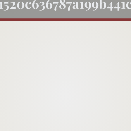
1520c636787a199b441