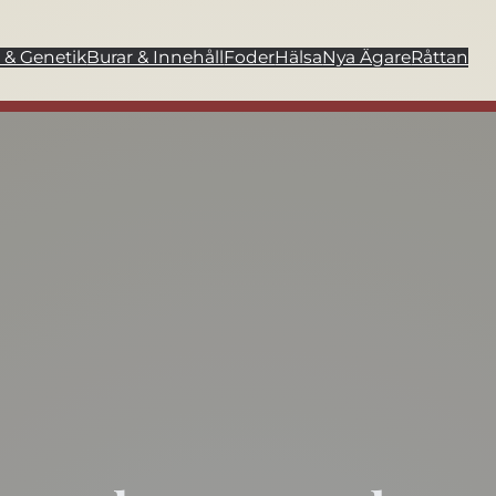
 & Genetik
Burar & Innehåll
Foder
Hälsa
Nya Ägare
Råttan