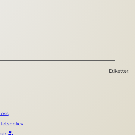
Etiketter:
 oss
itetspolicy
ngar