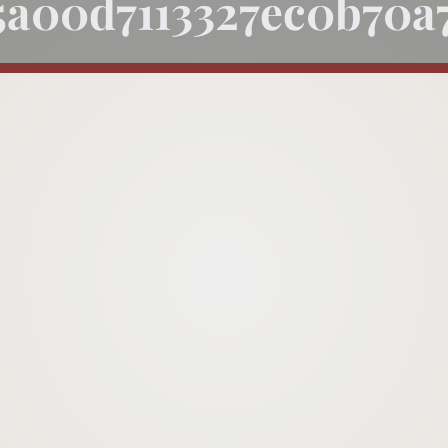
5a00d7113327ec0b70a