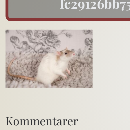
fc29126bb7
Kommentarer