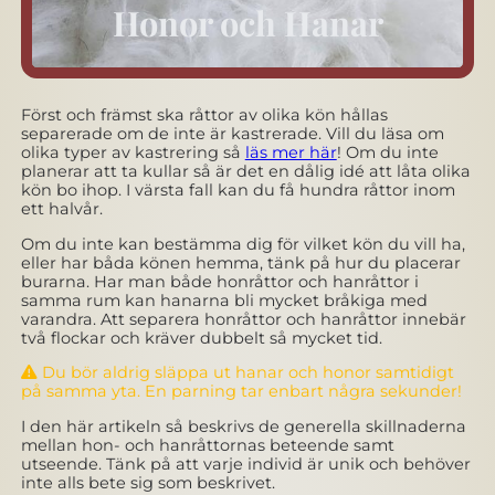
Honor och Hanar
Först och främst ska råttor av olika kön hållas
separerade om de inte är kastrerade. Vill du läsa om
olika typer av kastrering så
läs mer här
! Om du inte
planerar att ta kullar så är det en dålig idé att låta olika
kön bo ihop. I värsta fall kan du få hundra råttor inom
ett halvår.
Om du inte kan bestämma dig för vilket kön du vill ha,
eller har båda könen hemma, tänk på hur du placerar
burarna. Har man både honråttor och hanråttor i
samma rum kan hanarna bli mycket bråkiga med
varandra. Att separera honråttor och hanråttor innebär
två flockar och kräver dubbelt så mycket tid.
Du bör aldrig släppa ut hanar och honor samtidigt
på samma yta. En parning tar enbart några sekunder!
I den här artikeln så beskrivs de generella skillnaderna
mellan hon- och hanråttornas beteende samt
utseende. Tänk på att varje individ är unik och behöver
inte alls bete sig som beskrivet.