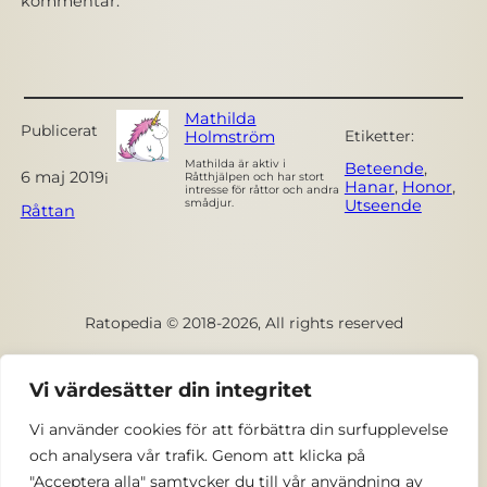
kommentar.
Mathilda
Publicerat
Holmström
Etiketter:
Mathilda är aktiv i
Beteende
, 
6 maj 2019
i
Råtthjälpen och har stort
Hanar
, 
Honor
, 
intresse för råttor och andra
Utseende
smådjur.
Råttan
Ratopedia © 2018-2026, All rights reserved
Facebook
Vi värdesätter din integritet
Vi använder cookies för att förbättra din surfupplevelse
Kontakta oss
och analysera vår trafik. Genom att klicka på
"Acceptera alla" samtycker du till vår användning av
Privacy och integritetspolicy