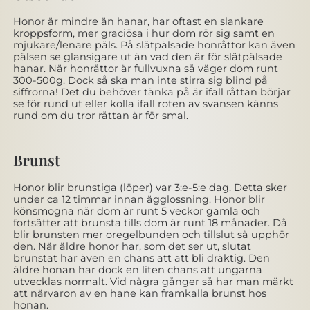
Honor är mindre än hanar, har oftast en slankare
kroppsform, mer graciösa i hur dom rör sig samt en
mjukare/lenare päls. På slätpälsade honråttor kan även
pälsen se glansigare ut än vad den är för slätpälsade
hanar. När honråttor är fullvuxna så väger dom runt
300-500g. Dock så ska man inte stirra sig blind på
siffrorna! Det du behöver tänka på är ifall råttan börjar
se för rund ut eller kolla ifall roten av svansen känns
rund om du tror råttan är för smal.
Brunst
Honor blir brunstiga (löper) var 3:e-5:e dag. Detta sker
under ca 12 timmar innan ägglossning. Honor blir
könsmogna när dom är runt 5 veckor gamla och
fortsätter att brunsta tills dom är runt 18 månader. Då
blir brunsten mer oregelbunden och tillslut så upphör
den. När äldre honor har, som det ser ut, slutat
brunstat har även en chans att att bli dräktig. Den
äldre honan har dock en liten chans att ungarna
utvecklas normalt. Vid några gånger så har man märkt
att närvaron av en hane kan framkalla brunst hos
honan.