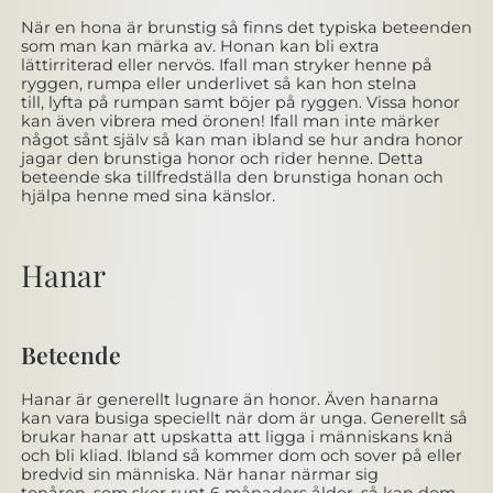
När en hona är brunstig så finns det typiska beteenden
som man kan märka av. Honan kan bli extra
lättirriterad eller nervös. Ifall man stryker henne på
ryggen, rumpa eller underlivet så kan hon stelna
till, lyfta på rumpan samt böjer på ryggen. Vissa honor
kan även vibrera med öronen! Ifall man inte märker
något sånt själv så kan man ibland se hur andra honor
jagar den brunstiga honor och rider henne. Detta
beteende ska tillfredställa den brunstiga honan och
hjälpa henne med sina känslor.
Hanar
Beteende
Hanar är generellt lugnare än honor. Även hanarna
kan vara busiga speciellt när dom är unga. Generellt så
brukar hanar att upskatta att ligga i människans knä
och bli kliad. Ibland så kommer dom och sover på eller
bredvid sin människa. När hanar närmar sig
tonåren, som sker runt 6 månaders ålder, så kan dom