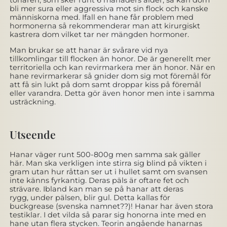
bli mer sura eller aggressiva mot sin flock och kanske
människorna med. Ifall en hane får problem med
hormonerna så rekommenderar man att kirurgiskt
kastrera dom vilket tar ner mängden hormoner.
Man brukar se att hanar är svårare vid nya
tillkomlingar till flocken än honor. De är generellt mer
territoriella och kan revirmarkera mer än honor. När en
hane revirmarkerar så gnider dom sig mot föremål för
att få sin lukt på dom samt droppar kiss på föremål
eller varandra. Detta gör även honor men inte i samma
usträckning.
Utseende
Hanar väger runt 500-800g men samma sak gäller
här. Man ska verkligen inte stirra sig blind på vikten i
gram utan hur råttan ser ut i hullet samt om svansen
inte känns fyrkantig. Deras päls är oftare fet och
strävare. Ibland kan man se på hanar att deras
rygg, under pälsen, blir gul. Detta kallas för
buckgrease (svenska namnet??)! Hanar har även stora
testiklar. I det vilda så parar sig honorna inte med en
hane utan flera stycken. Teorin angående hanarnas