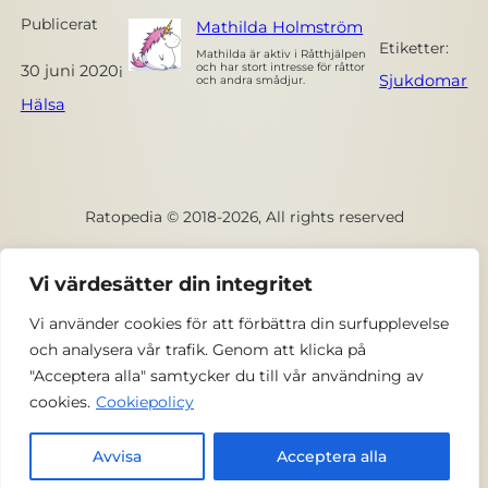
Publicerat
Mathilda Holmström
Etiketter:
Mathilda är aktiv i Råtthjälpen
och har stort intresse för råttor
30 juni 2020
i
Sjukdomar
och andra smådjur.
Hälsa
Ratopedia © 2018-2026, All rights reserved
Facebook
Vi värdesätter din integritet
Vi använder cookies för att förbättra din surfupplevelse
Kontakta oss
och analysera vår trafik. Genom att klicka på
"Acceptera alla" samtycker du till vår användning av
Privacy och integritetspolicy
cookies.
Cookiepolicy
Våra värderingar
Avvisa
Acceptera alla