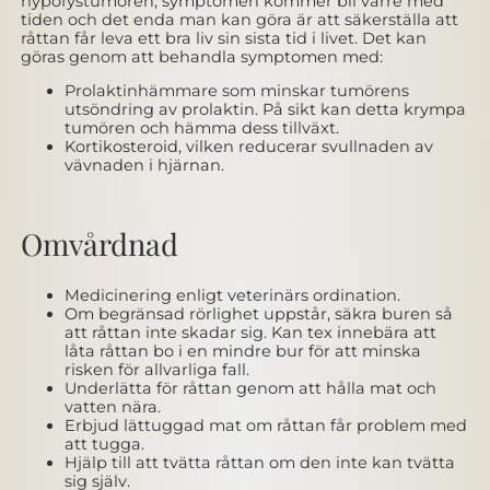
hypofystumören, symptomen kommer bli värre med
tiden och det enda man kan göra är att säkerställa att
råttan får leva ett bra liv sin sista tid i livet. Det kan
göras genom att behandla symptomen med:
Prolaktinhämmare som minskar tumörens
utsöndring av prolaktin. På sikt kan detta krympa
tumören och hämma dess tillväxt.
Kortikosteroid, vilken reducerar svullnaden av
vävnaden i hjärnan.
Omvårdnad
Medicinering enligt veterinärs ordination.
Om begränsad rörlighet uppstår, säkra buren så
att råttan inte skadar sig. Kan tex innebära att
låta råttan bo i en mindre bur för att minska
risken för allvarliga fall.
Underlätta för råttan genom att hålla mat och
vatten nära.
Erbjud lättuggad mat om råttan får problem med
att tugga.
Hjälp till att tvätta råttan om den inte kan tvätta
sig själv.