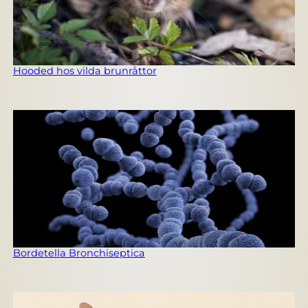
Hooded hos vilda brunråttor
Bordetella Bronchiseptica