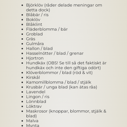
Björklöv (råder delade meningar om
detta dock)
Blåbär / ris
Boklöv
Blåklint
Fläderblomma / bär
Groblad
Gräs
Gulmåra
Hallon / blad
Hasselnötter / blad / grenar
Hjortron
Hundkäx (OBS! Se till så det faktiskt är
hundkäx och inte den giftiga odört)
Klöverblommor / blad (röd & vit)
Kirskål
Kamomillblomma / blad / stjälk
Krusbär / unga blad (kan ätas råa)
Lavendel
Lingon / ris
Lönnblad
Löktrav
Maskrosor (knoppar, blommor, stjälk &
blad)
Malva
Mynta