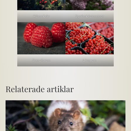
Rönnbär
Syrénblommor
Smultron
Lingon
Relaterade artiklar