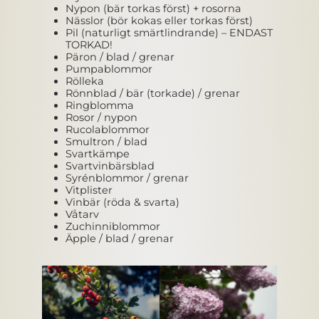
Nypon (bär torkas först) + rosorna
Nässlor (bör kokas eller torkas först)
Pil (naturligt smärtlindrande) – ENDAST
TORKAD!
Päron / blad / grenar
Pumpablommor
Rölleka
Rönnblad / bär (torkade) / grenar
Ringblomma
Rosor / nypon
Rucolablommor
Smultron / blad
Svartkämpe
Svartvinbärsblad
Syrénblommor / grenar
Vitplister
Vinbär (röda & svarta)
Våtarv
Zuchinniblommor
Äpple / blad / grenar