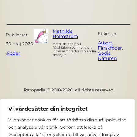
Mathilda
Etiketter:
Publicerat
Holmström
Ätbart
, 
30 maj 2020
Mathilda är aktiv i
Färskfoder
, 
Råtthjälpen och har stort
intresse för råttor och andra
Foder
Godis
, 
i
smådjur.
Naturen
Ratopedia © 2018-2026, All rights reserved
Facebook
Vi värdesätter din integritet
Vi använder cookies för att förbättra din surfupplevelse
Kontakta oss
och analysera vår trafik. Genom att klicka på
"Acceptera alla" samtycker du till vår användning av
Privacy och integritetspolicy