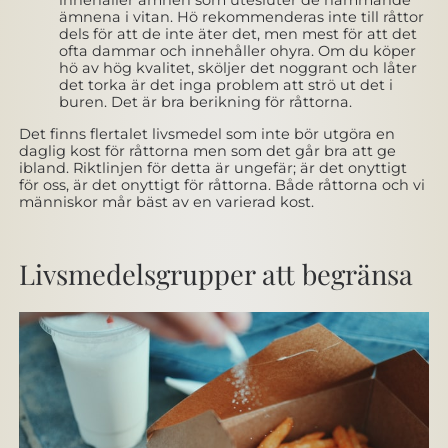
innehåller ämnen som utesluter de hämmande
ämnena i vitan. Hö rekommenderas inte till råttor
dels för att de inte äter det, men mest för att det
ofta dammar och innehåller ohyra. Om du köper
hö av hög kvalitet, sköljer det noggrant och låter
det torka är det inga problem att strö ut det i
buren. Det är bra berikning för råttorna.
Det finns flertalet livsmedel som inte bör utgöra en
daglig kost för råttorna men som det går bra att ge
ibland. Riktlinjen för detta är ungefär; är det onyttigt
för oss, är det onyttigt för råttorna. Både råttorna och vi
människor mår bäst av en varierad kost.
Livsmedelsgrupper att begränsa