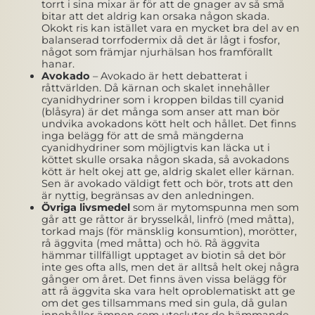
torrt i sina mixar är för att de gnager av så små
bitar att det aldrig kan orsaka någon skada.
Okokt ris kan istället vara en mycket bra del av en
balanserad torrfodermix då det är lågt i fosfor,
något som främjar njurhälsan hos framförallt
hanar.
Avokado
– Avokado är hett debatterat i
råttvärlden. Då kärnan och skalet innehåller
cyanidhydriner som i kroppen bildas till cyanid
(blåsyra) är det många som anser att man bör
undvika avokadons kött helt och hållet. Det finns
inga belägg för att de små mängderna
cyanidhydriner som möjligtvis kan läcka ut i
köttet skulle orsaka någon skada, så avokadons
kött är helt okej att ge, aldrig skalet eller kärnan.
Sen är avokado väldigt fett och bör, trots att den
är nyttig, begränsas av den anledningen.
Övriga livsmedel
som är mytomspunna men som
går att ge råttor är brysselkål, linfrö (med måtta),
torkad majs (för mänsklig konsumtion), morötter,
rå äggvita (med måtta) och hö. Rå äggvita
hämmar tillfälligt upptaget av biotin så det bör
inte ges ofta alls, men det är alltså helt okej några
gånger om året. Det finns även vissa belägg för
att rå äggvita ska vara helt oproblematiskt att ge
om det ges tillsammans med sin gula, då gulan