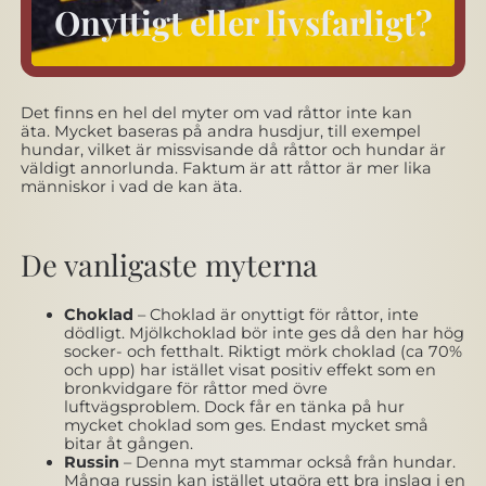
Onyttigt eller livsfarligt?
Det finns en hel del myter om vad råttor inte kan
äta. Mycket baseras på andra husdjur, till exempel
hundar, vilket är missvisande då råttor och hundar är
väldigt annorlunda. Faktum är att råttor är mer lika
människor i vad de kan äta.
De vanligaste myterna
Choklad
– Choklad är onyttigt för råttor, inte
dödligt. Mjölkchoklad bör inte ges då den har hög
socker- och fetthalt. Riktigt mörk choklad (ca 70%
och upp) har istället visat positiv effekt som en
bronkvidgare för råttor med övre
luftvägsproblem. Dock får en tänka på hur
mycket choklad som ges. Endast mycket små
bitar åt gången.
Russin
– Denna myt stammar också från hundar.
Många russin kan istället utgöra ett bra inslag i en