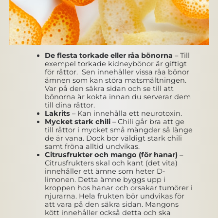
De flesta torkade eller råa bönorna
– Till
exempel torkade kidneybönor är giftigt
för råttor. Sen innehåller vissa råa bönor
ämnen som kan störa matsmältningen.
Var på den säkra sidan och se till att
bönorna är kokta innan du serverar dem
till dina råttor.
Lakrits
– Kan innehålla ett neurotoxin.
Mycket stark chili
– Chili går bra att ge
till råttor i mycket små mängder så länge
de är vana. Dock bör väldigt stark chili
samt fröna alltid undvikas.
Citrusfrukter och mango (för hanar)
–
Citrusfrukters skal och kant (det vita)
innehåller ett ämne som heter D-
limonen. Detta ämne byggs upp i
kroppen hos hanar och orsakar tumörer i
njurarna. Hela frukten bör undvikas för
att vara på den säkra sidan. Mangons
kött innehåller också detta och ska