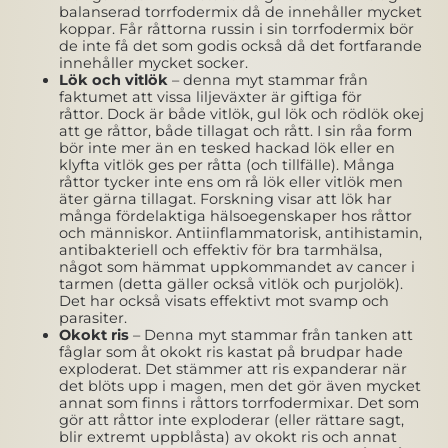
balanserad torrfodermix då de innehåller mycket
koppar. Får råttorna russin i sin torrfodermix bör
de inte få det som godis också då det fortfarande
innehåller mycket socker.
Lök och vitlök
– denna myt stammar från
faktumet att vissa liljeväxter är giftiga för
råttor. Dock är både vitlök, gul lök och rödlök okej
att ge råttor, både tillagat och rått. I sin råa form
bör inte mer än en tesked hackad lök eller en
klyfta vitlök ges per råtta (och tillfälle). Många
råttor tycker inte ens om rå lök eller vitlök men
äter gärna tillagat. Forskning visar att lök har
många fördelaktiga hälsoegenskaper hos råttor
och människor. Antiinflammatorisk, antihistamin,
antibakteriell och effektiv för bra tarmhälsa,
något som hämmat uppkommandet av cancer i
tarmen (detta gäller också vitlök och purjolök).
Det har också visats effektivt mot svamp och
parasiter.
Okokt ris
– Denna myt stammar från tanken att
fåglar som åt okokt ris kastat på brudpar hade
exploderat. Det stämmer att ris expanderar när
det blöts upp i magen, men det gör även mycket
annat som finns i råttors torrfodermixar. Det som
gör att råttor inte exploderar (eller rättare sagt,
blir extremt uppblåsta) av okokt ris och annat