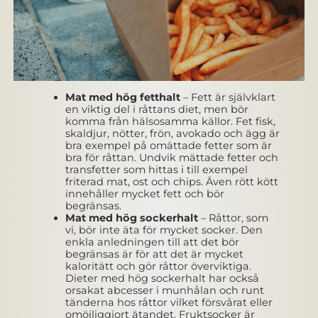
Mat med hög fetthalt
– Fett är självklart
en viktig del i råttans diet, men bör
komma från hälsosamma källor. Fet fisk,
skaldjur, nötter, frön, avokado och ägg är
bra exempel på omättade fetter som är
bra för råttan. Undvik mättade fetter och
transfetter som hittas i till exempel
friterad mat, ost och chips. Även rött kött
innehåller mycket fett och bör
begränsas.
Mat med hög sockerhalt
– Råttor, som
vi, bör inte äta för mycket socker. Den
enkla anledningen till att det bör
begränsas är för att det är mycket
kaloritätt och gör råttor överviktiga.
Dieter med hög sockerhalt har också
orsakat abcesser i munhålan och runt
tänderna hos råttor vilket försvårat eller
omöjliggjort ätandet. Fruktsocker är