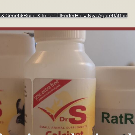
 & Genetik
Burar & Innehåll
Foder
Hälsa
Nya Ägare
Råttan