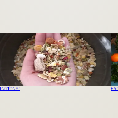
Torrfoder
Fä