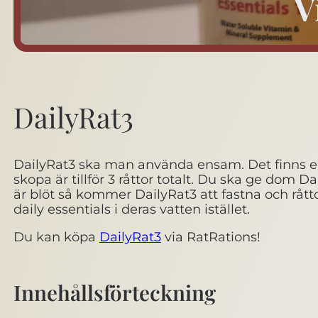
V
DailyRat3
DailyRat3 ska man använda ensam. Det finns en 
skopa är tillför 3 råttor totalt. Du ska ge dom 
är blöt så kommer DailyRat3 att fastna och råttor
daily essentials i deras vatten istället.
Du kan köpa
DailyRat3
via RatRations!
Innehållsförteckning