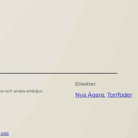
Etiketter:
åttor och andra smådjur.
Nya Ägare
, 
Torrfoder
 oss