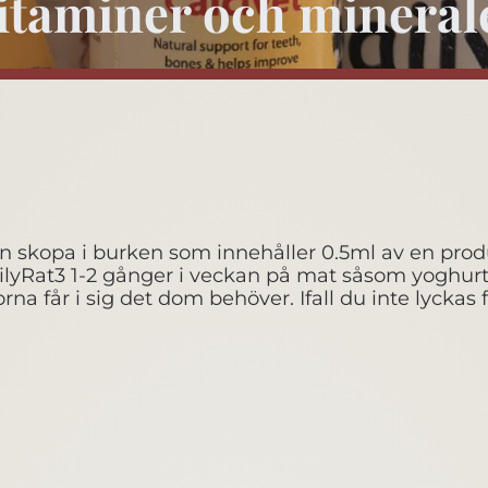
itaminer och mineral
skopa i burken som innehåller 0.5ml av en produkt
DailyRat3 1-2 gånger i veckan på mat såsom yoghurt
na får i sig det dom behöver. Ifall du inte lyckas 