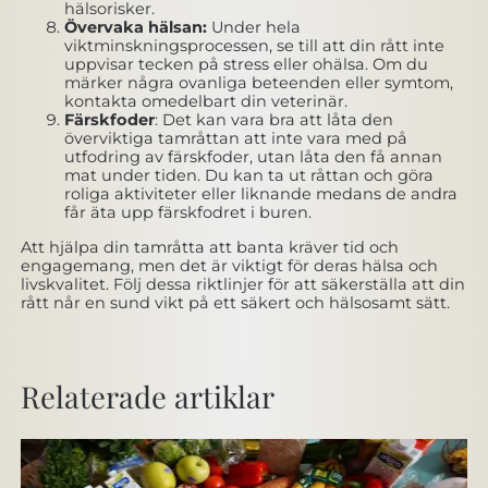
hälsorisker.
Övervaka hälsan:
Under hela
viktminskningsprocessen, se till att din rått inte
uppvisar tecken på stress eller ohälsa. Om du
märker några ovanliga beteenden eller symtom,
kontakta omedelbart din veterinär.
Färskfoder
: Det kan vara bra att låta den
överviktiga tamråttan att inte vara med på
utfodring av färskfoder, utan låta den få annan
mat under tiden. Du kan ta ut råttan och göra
roliga aktiviteter eller liknande medans de andra
får äta upp färskfodret i buren.
Att hjälpa din tamråtta att banta kräver tid och
engagemang, men det är viktigt för deras hälsa och
livskvalitet. Följ dessa riktlinjer för att säkerställa att din
rått når en sund vikt på ett säkert och hälsosamt sätt.
Relaterade artiklar