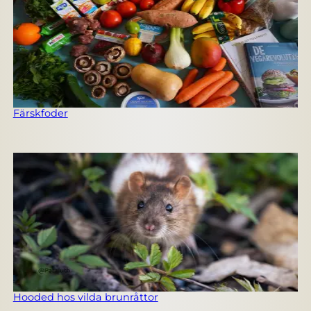
Färskfoder
Hooded hos vilda brunråttor