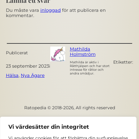
Du måste vara
inloggad
för att publicera en
kommentar.
Mathilda
Publicerat
Holmström
Etiketter:
Mathilda är aktiv i
23 september 2023
i
Råtthjälpen och har stort
intresse för råttor och
andra smådjur.
Hälsa
, 
Nya Ägare
Ratopedia © 2018-2026, All rights reserved
Facebook
Vi värdesätter din integritet
Vi använder cookies för att förbättra din surfupplevelse