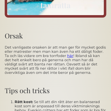
tamråtta
Orsak
Det vanligaste orsaken är att man ger för mycket godis
eller matrester men man kan även ha ett dåligt foder.
Ta och läs vidare om bra torrfoder
här
! Ibland så kan
det helt enkelt bero på generna och man har då
väldigt svårt att banta ner råttan. Oavsett så är det
mycket svårt att få ner råttor i vikt ifall dom blir
överviktiga även om det inte beror på generna.
Tips och tricks
Rätt kost:
Se till att din rått äter en balanserad
kost som är anpassad till deras viktminsknings
behov. Everkin critters har ett foder som är bra för