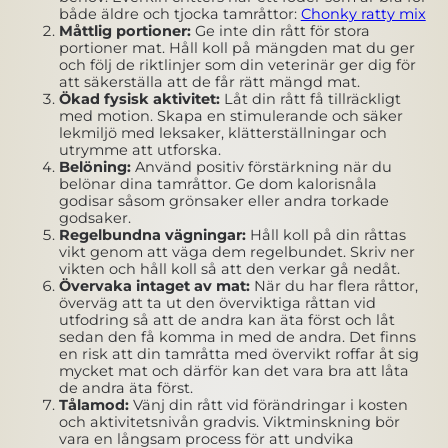
både äldre och tjocka tamråttor:
Chonky ratty mix
Måttlig portioner:
Ge inte din rått för stora
portioner mat. Håll koll på mängden mat du ger
och följ de riktlinjer som din veterinär ger dig för
att säkerställa att de får rätt mängd mat.
Ökad fysisk aktivitet:
Låt din rått få tillräckligt
med motion. Skapa en stimulerande och säker
lekmiljö med leksaker, klätterställningar och
utrymme att utforska.
Belöning:
Använd positiv förstärkning när du
belönar dina tamråttor. Ge dom kalorisnåla
godisar såsom grönsaker eller andra torkade
godsaker.
Regelbundna vägningar:
Håll koll på din råttas
vikt genom att väga dem regelbundet. Skriv ner
vikten och håll koll så att den verkar gå nedåt.
Övervaka intaget av mat:
När du har flera råttor,
överväg att ta ut den överviktiga råttan vid
utfodring så att de andra kan äta först och låt
sedan den få komma in med de andra. Det finns
en risk att din tamråtta med övervikt roffar åt sig
mycket mat och därför kan det vara bra att låta
de andra äta först.
Tålamod:
Vänj din rått vid förändringar i kosten
och aktivitetsnivån gradvis. Viktminskning bör
vara en långsam process för att undvika